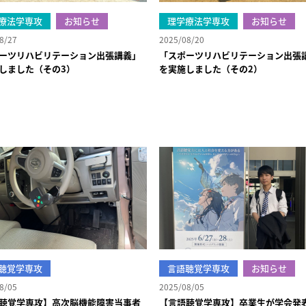
療法学専攻
お知らせ
理学療法学専攻
お知らせ
8/27
2025/08/20
ーツリハビリテーション出張講義」
「スポーツリハビリテーション出張
しました（その3）
を実施しました（その2）
聴覚学専攻
言語聴覚学専攻
お知らせ
8/05
2025/08/05
聴覚学専攻】高次脳機能障害当事者
【言語聴覚学専攻】卒業生が学会発