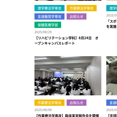
理学療法学専攻
作業療法学専攻
理学
2025/0
言語聴覚学専攻
お知らせ
「スポ
保健医療学部
を実施
2025/08/29
【リハビリテーション学科】8月24日 オ
ープンキャンパスレポート
作業療法学専攻
お知らせ
言語
2025/08/08
2025/0
【作業療法学専攻】臨床実習報告会を開催
【言語