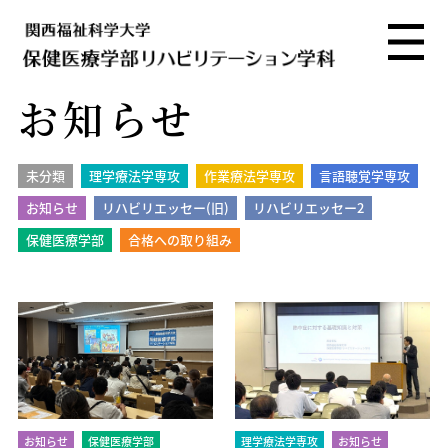
お知らせ
未分類
理学療法学専攻
作業療法学専攻
言語聴覚学専攻
お知らせ
リハビリエッセー(旧)
リハビリエッセー2
保健医療学部
合格への取り組み
お知らせ
保健医療学部
理学療法学専攻
お知らせ