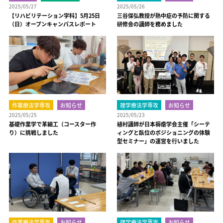
2025/05/27
2025/05/26
【リハビリテーション学科】5月25日
三谷保弘教授が熱中症の予防に関する
（日）オープンキャンパスレポート
研修会の講師を務めました
作業療法学専攻
お知らせ
理学療法学専攻
お知らせ
2025/05/25
2025/05/23
基礎作業学で革細工（コースター作
植村講師が日本褥瘡学会主催「シーテ
り）に挑戦しました
ィングと臥位のポジショニングの体験
型セミナー」の運営を行いました
作業療法学専攻
お知らせ
理学療法学専攻
お知らせ