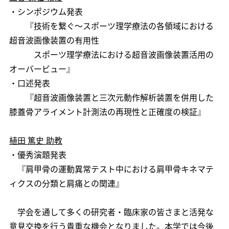
・シンポジウム発表
『技術を繋ぐ～スポーツ理学療法の各領域における
超音波画像装置の有用性
スポーツ理学療法における超音波画像装置活用の
オーバービュー』
・口述発表
『超音波画像装置と三次元動作解析装置を併用した
膝蓋骨アライメント計測法の再現性と正確度の検証』
植田 篤史 助教
・優秀演題発表
『肩甲骨の運動異常テスト中における肩甲骨キネマテ
ィクスの分類と肩痛との関連』
学会を通して多くの研究者・臨床家の皆さまと活発な
意見交換を行う貴重な機会となりました。本学では今後