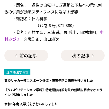
・題名：一過性の自転車こぎ運動と下肢への電気刺
激の併用が動脈スティフネスに及ぼす影響
・雑誌名：体力科学
（72巻 6 号, 371-380）
・著者：西村里奈，三浦 哉，羅 成圭，田村靖明，
中
村みづき
，久我浩正，出口純次
前の記事
次の記事
理学療法学専攻
高校サッカー部にスポーツ外傷・障害予防の講義を行いました
【リハビリテーション学科】特定研修施設対象の就職説明会をオンラ
インで開催しました
令和8年度 入学式を挙行いたしました