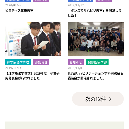
2020/01/28
2019/11/12
ピラティス体操教室
「ダンスでリハビリ教室」を開講しま
した！
理学療法学専攻
お知らせ
お知らせ
保健医療学部
2019/11/07
2019/11/07
【理学療法学専攻】2019年度 卒業研
第7回リハビリテーション学科同窓会＆
究発表会が行われました
講演会が開催されました。
次の12件