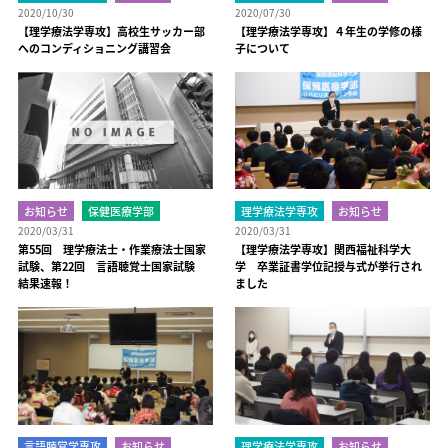
2020/10/30
2020/07/30
【理学療法学専攻】高校生サッカー部
【理学療法学専攻】４年生の学修の様
へのコンディショニング講習会
子について
お知らせ
保健医療学部
理学療法学専攻
お知らせ
2020/03/31
2020/03/31
第55回 理学療法士・作業療法士国家
【理学療法学専攻】関西福祉科学大
試験、第22回 言語聴覚士国家試験
学 卒業証書学位記授与式が挙行され
結果速報！
ました
言語聴覚学専攻
お知らせ
理学療法学専攻
お知らせ